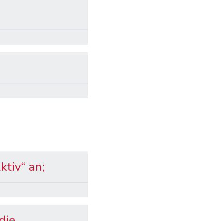
ktiv“ an;
die