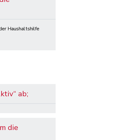
 der Haushaltshilfe
ktiv“ ab;
um die