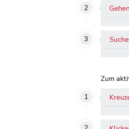
2
Gehen
3
Suchen
Zum akti
1
Kreuze
2
Klicke