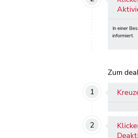
Aktivi
In einer Be
informiert.
Zum deak
1
Kreuze
2
Klicke
Deakti