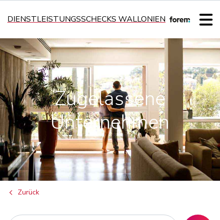
DIENSTLEISTUNGSSCHECKS WALLONIEN
Zugelassene
Unternehmen
Zurück