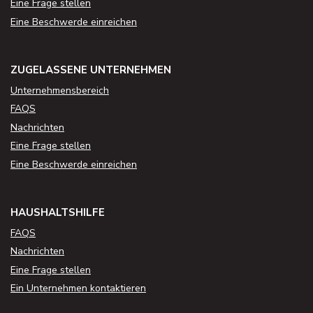
Eine Frage stellen
Eine Beschwerde einreichen
ZUGELASSENE UNTERNEHMEN
Unternehmensbereich
FAQS
Nachrichten
Eine Frage stellen
Eine Beschwerde einreichen
HAUSHALTSHILFE
FAQS
Nachrichten
Eine Frage stellen
Ein Unternehmen kontaktieren