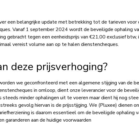
ver een belangrijke update met betrekking tot de tarieven voor 
eques. Vanaf 1 september 2024 wordt de beveiligde ophaling v
ing gebracht tegen een eenheidsprijs van €21,00 exclusief btw, 
nimaal vereist volume aan op te halen dienstencheques.
n deze prijsverhoging?
orden we geconfronteerd met een algemene stijging van de bed
ienstencheques in omloop, dient onze leverancier voor de beveil
 steeds minder ophalingen uit te voeren maar dient hij nog stee
hstreeks gevolg hiervan is de prijsstijging. We (Pluxee) dienen 
ariefherziening is daarom essentieel om de beveiligde ophaling 
en garanderen aan de huidige voorwaarden