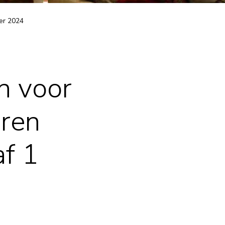
ber 2024
n voor
eren
f 1