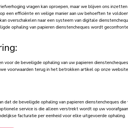
riefverhoging vragen kan oproepen, maar we blijven ons inzette
 op een efficiënte en veilige manier aan uw behoeften te voldo
e kan overschakelen naar een systeem van digitale dienstencheq
ligde ophaling van papieren dienstencheques wordt geconfronte
ring:
 voor de beveiligde ophaling van uw papieren dienstencheques
euwe voorwaarden terug in het betrokken artikel op onze website
an dat de beveiligde ophaling van papieren dienstencheques di
ionele service is die alleen verstrekt wordt op uw voorafgaa
elijkse facturatie per eenheid voor elke uitgevoerde ophaling.