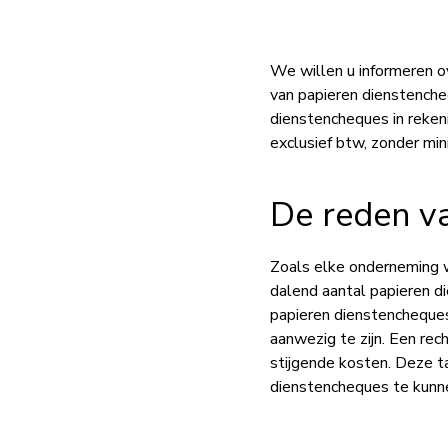
We willen u informeren o
van papieren dienstench
dienstencheques in reken
exclusief btw, zonder mi
De reden va
Zoals elke onderneming w
dalend aantal papieren d
papieren dienstencheques
aanwezig te zijn. Een rec
stijgende kosten. Deze t
dienstencheques te kunn