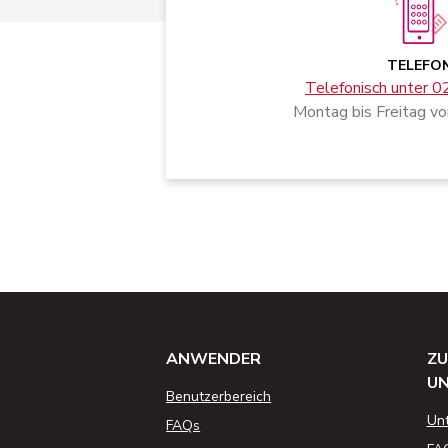
TELEFO
Telefonisch unter 
Montag bis Freitag vo
ANWENDER
ZU
U
Benutzerbereich
Un
FAQs