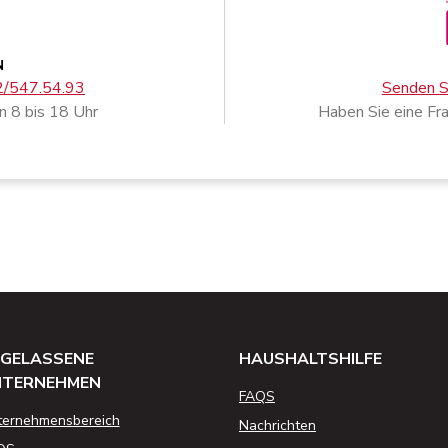
N
02/547.54.93
Senden Si
n 8 bis 18 Uhr
Haben Sie eine Fr
GELASSENE
HAUSHALTSHILFE
NTERNEHMEN
FAQS
ternehmensbereich
Nachrichten