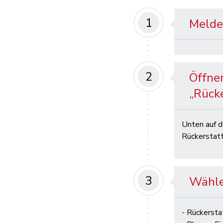
1
Melde
2
Öffne
„Rück
Unten auf d
Rückerstatt
3
Wähle
- Rückerst