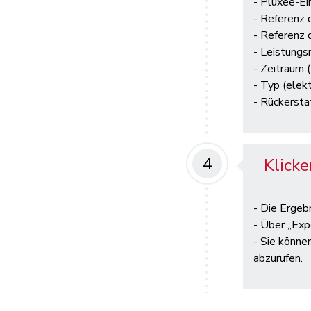
- Pluxee-E
- Referenz d
- Referenz 
- Leistungs
- Zeitraum (
- Typ (elekt
- Rückersta
4
Klicke
- Die Ergeb
- Über „Exp
- Sie könne
abzurufen.