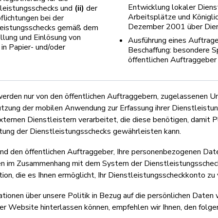
Entwicklung lokaler Diens
leistungsschecks und
(ii)
der
Arbeitsplätze und Königli
flichtungen bei der
Dezember 2001 über Dien
leistungsschecks gemäß dem
llung und Einlösung von
Ausführung eines Auftrage
in Papier- und/oder
Beschaffung: besondere Sp
öffentlichen Auftraggeber
werden nur von den öffentlichen Auftraggebern, zugelassenen 
utzung der mobilen Anwendung zur Erfassung ihrer Dienstleistun
ternen Dienstleistern verarbeitet, die diese benötigen, damit P
ng der Dienstleistungsschecks gewährleisten kann.
und den öffentlichen Auftraggeber, Ihre personenbezogenen Dat
en im Zusammenhang mit dem System der Dienstleistungsschecks 
ion, die es Ihnen ermöglicht, Ihr Dienstleistungsscheckkonto zu
tionen über unsere Politik in Bezug auf die persönlichen Daten 
r Website hinterlassen können, empfehlen wir Ihnen, den folge