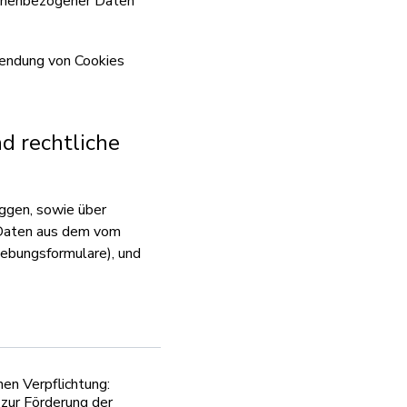
sonenbezogener Daten
endung von Cookies
d rechtliche
ggen, sowie über
e Daten aus dem vom
hebungsformulare), und
hen Verpflichtung:
zur Förderung der