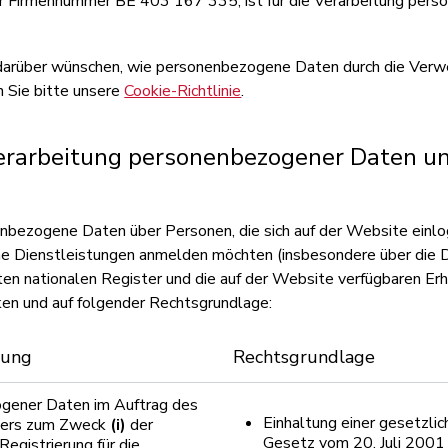
er Firmennummer BE 403 167 335, ist für die Verarbeitung per
darüber wünschen, wie personenbezogene Daten durch die Verw
n Sie bitte unsere
Cookie-Richtlinie
.
erarbeitung personenbezogener Daten un
bezogene Daten über Personen, die sich auf der Website einlo
eine Dienstleistungen anmelden möchten (insbesondere über di
en nationalen Register und die auf der Website verfügbaren Er
en und auf folgender Rechtsgrundlage:
tung
Rechtsgrundlage
gener Daten im Auftrag des
Einhaltung einer gesetzlic
ebers zum Zweck
(i)
der
Gesetz vom 20. Juli 2001 
Registrierung für die