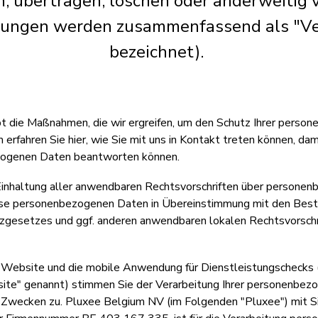
en, übertragen, löschen oder anderweitig v
lungen werden zusammenfassend als "Ve
bezeichnet).
ibt die Maßnahmen, die wir ergreifen, um den Schutz Ihrer pers
rfahren Sie hier, wie Sie mit uns in Kontakt treten können, dam
zogenen Daten beantworten können.
 Einhaltung aller anwendbaren Rechtsvorschriften über persone
iese personenbezogenen Daten in Übereinstimmung mit den Be
zgesetzes und ggf. anderen anwendbaren lokalen Rechtsvorschri
e Website und die mobile Anwendung für Dienstleistungschecks
e" genannt) stimmen Sie der Verarbeitung Ihrer personenbez
 Zwecken zu. Pluxee Belgium NV (im Folgenden "Pluxee") mit Si