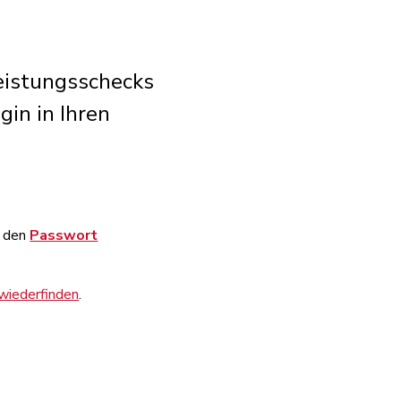
leistungsschecks
gin in Ihren
f den
Passwort
 wiederfinden
.