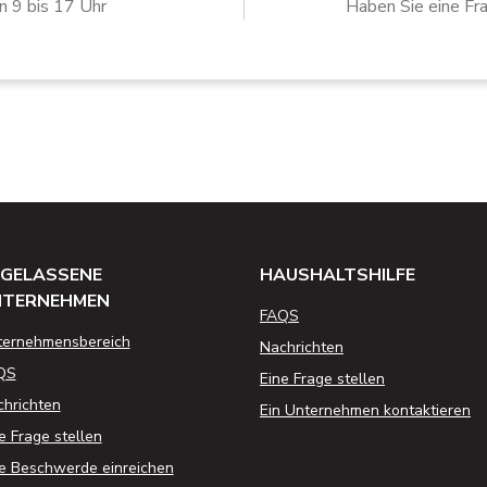
n 9 bis 17 Uhr
Haben Sie eine Fr
GELASSENE
HAUSHALTSHILFE
NTERNEHMEN
FAQS
ternehmensbereich
Nachrichten
QS
Eine Frage stellen
hrichten
Ein Unternehmen kontaktieren
e Frage stellen
e Beschwerde einreichen