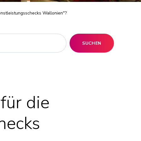
enstleistungsschecks Wallonien"?
SUCHEN
ür die
hecks