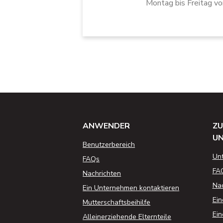
Montag bis Freitag vo
ANWENDER
ZU
U
Benutzerbereich
Un
FAQs
FA
Nachrichten
Nac
Ein Unternehmen kontaktieren
Ein
Mutterschaftsbeihilfe
Ein
Alleinerziehende Elternteile