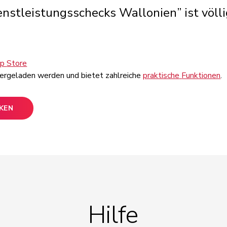
nstleistungsschecks Wallonien” ist völl
pp
Store
tergeladen
werden
und
bietet
zahlreiche
praktische
Funktionen
.
CKEN
Hilfe