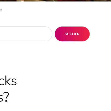
s?
SUCHEN
cks
s?