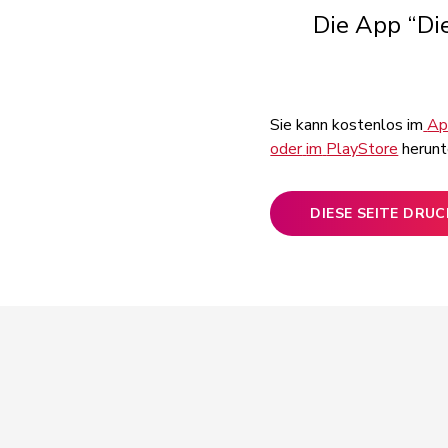
Die App “Die
Sie
kann
kostenlos
im
A
oder
im
PlayStore
herun
DIESE SEITE DRU