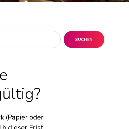
SUCHEN
e
gültig?
k (Papier oder
lb dieser Frist