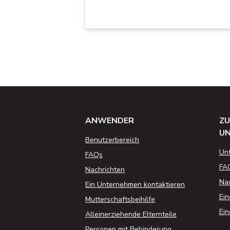
ANWENDER
ZU
U
Benutzerbereich
Un
FAQs
FA
Nachrichten
Nac
Ein Unternehmen kontaktieren
Ein
Mutterschaftsbeihilfe
Ein
Alleinerziehende Elternteile
Personen mit Behinderung