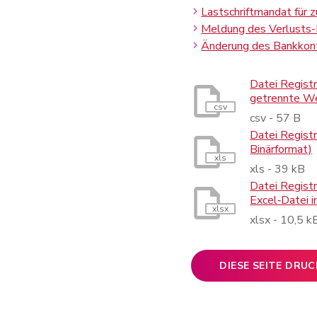
Lastschriftmandat für
Meldung des Verlusts-
Änderung des Bankkon
(Link
(Link
(Link
Datei Regist
getrennte W
csv
csv - 57 B
Datei Registr
Binärformat)
xls
xls - 39 kB
Datei Regist
Excel‑Datei 
xlsx
xlsx - 10,5 k
DIESE SEITE DRU