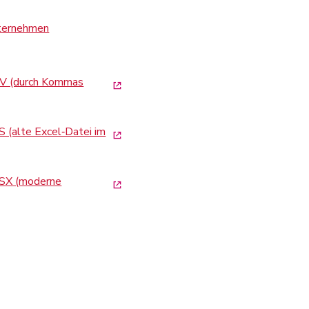
nternehmen
CSV (durch Kommas
S (alte Excel‑Datei im
XLSX (moderne