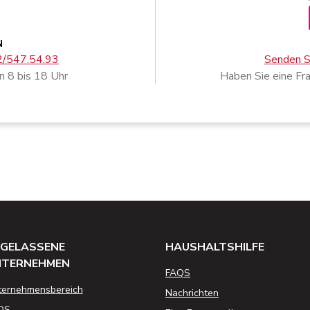
N
02/547.54.93
Senden Si
n 8 bis 18 Uhr
Haben Sie eine Fr
GELASSENE
HAUSHALTSHILFE
NTERNEHMEN
FAQS
ternehmensbereich
Nachrichten
QS