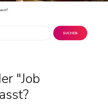
passt?
SUCHEN
er "Job
passt?