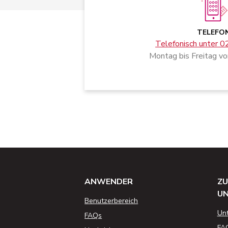
TELEFO
Telefonisch unter 
Montag bis Freitag vo
ANWENDER
ZU
U
Benutzerbereich
Un
FAQs
FA