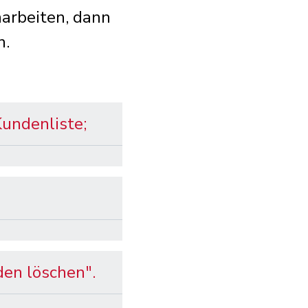
arbeiten, dann
n.
Kundenliste;
den löschen".