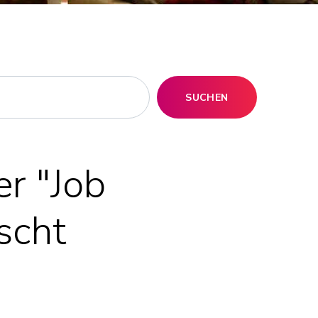
SUCHEN
r "Job
scht